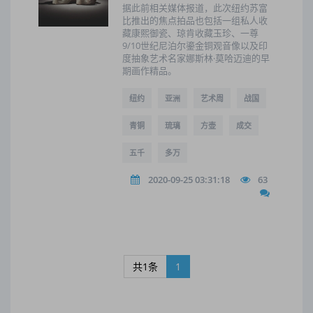
据此前相关媒体报道，此次纽约苏富
比推出的焦点拍品也包括一组私人收
藏康熙御瓷、琼肯收藏玉珍、一尊
9/10世纪尼泊尔鎏金铜观音像以及印
度抽象艺术名家娜斯林·莫哈迈迪的早
期画作精品。
纽约
亚洲
艺术周
战国
青铜
琉璃
方壶
成交
五千
多万
2020-09-25 03:31:18
63
共1条
1