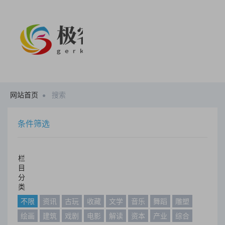
网站首页
搜索
条件筛选
栏
目
分
类
不限
资讯
古玩
收藏
文学
音乐
舞蹈
雕塑
绘画
建筑
戏剧
电影
解读
资本
产业
综合