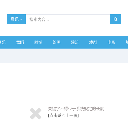
资讯
音乐
舞蹈
雕塑
绘画
建筑
戏剧
电影
关键字不得少于系统规定的长度
[点击返回上一页]