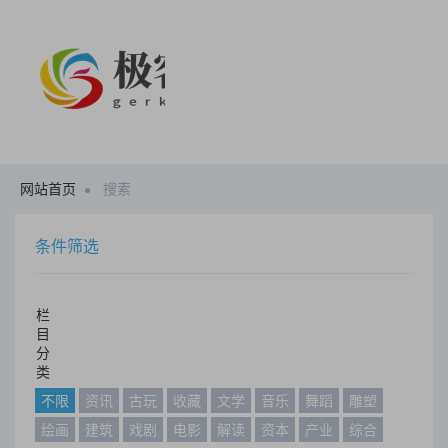
网站首页
搜索
条件筛选
栏
目
分
类
不限
资讯
古玩
收藏
文学
音乐
舞蹈
雕塑
绘画
建筑
戏剧
电影
解读
资本
产业
综合