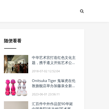
随便看看
中华艺术宫打造红色文化主
题，携手遵义开拓艺术公共
教育
2018-07-02 12:52:04
Onitsuka Tiger 鬼塚虎在伦
敦旗舰店举办加藤泉全新个
展
2023-06-01 23:56:11
汇百件中外作品贺90华诞
中国美院“东方竹”艺术展启