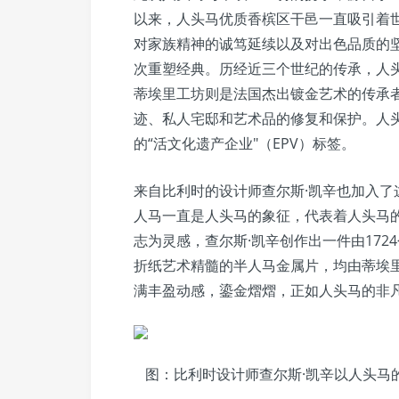
以来，人头马优质香槟区干邑一直吸引着
对家族精神的诚笃延续以及对出色品质的
次重塑经典。历经近三个世纪的传承，人头
蒂埃里工坊则是法国杰出镀金艺术的传承
迹、私人宅邸和艺术品的修复和保护。人
的“活文化遗产企业"（EPV）标签。
来自比利时的设计师查尔斯·凯辛也加入了
人马一直是人头马的象征，代表着人头马
志为灵感，查尔斯·凯辛创作出一件由17
折纸艺术精髓的半人马金属片，均由蒂埃里
满丰盈动感，鎏金熠熠，正如人头马的非
图：比利时设计师查尔斯·凯辛以人头马