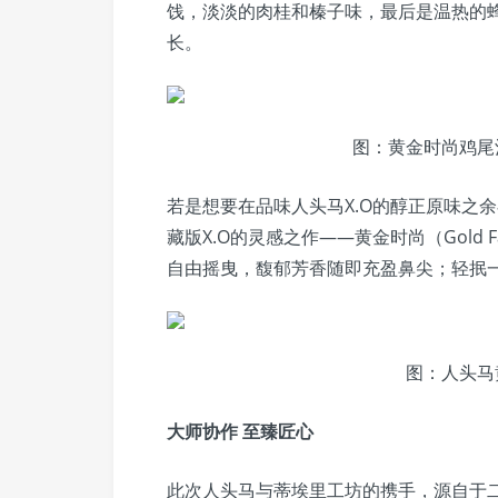
饯，淡淡的肉桂和榛子味，最后是温热的
长。
图：黄金时尚鸡尾
若是想要在品味人头马X.O的醇正原味之
藏版X.O的灵感之作——黄金时尚（Gold
自由摇曳，馥郁芳香随即充盈鼻尖；轻抿一
图：人头马
大师协作 至臻匠心
此次人头马与蒂埃里工坊的携手，源自于二