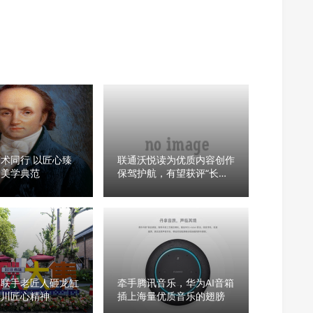
术同行 以匠心臻
联通沃悦读为优质内容创作
创美学典范
保驾护航，有望获评“长沙
市版权示范提名企业”
年联手老匠人砸龙缸
牵手腾讯音乐，华为AI音箱
溪川匠心精神
插上海量优质音乐的翅膀