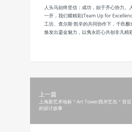
人头马始终坚信：成功，始于齐心协力。人
一开，我们耀精彩(Team Up for Exc
工坊、查尔斯·凯辛的共同协作下，干邑
焕发出鎏金魅力，以隽永匠心共创非凡精
上一篇
上海新艺术地标＂Art Tower西岸艺岛＂背后
的设计故事