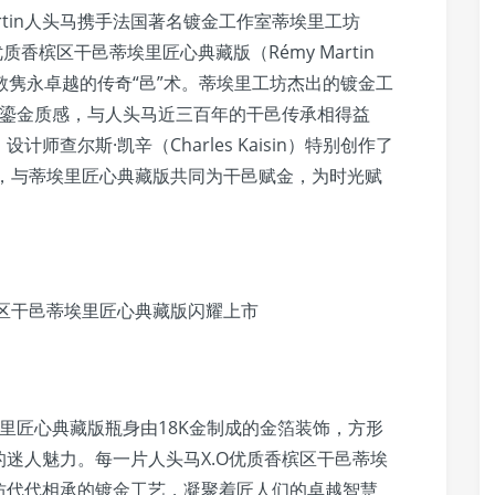
rtin人头马携手法国著名镀金工作室蒂埃里工坊
.O优质香槟区干邑蒂埃里匠心典藏版（Rémy Martin
dition），致敬隽永卓越的传奇“邑”术。蒂埃里工坊杰出的镀金工
的鎏金质感，与人头马近三百年的干邑传承相得益
查尔斯·凯辛（Charles Kaisin）特别创作了
置，与蒂埃里匠心典藏版共同为干邑赋金，为时光赋
槟区干邑蒂埃里匠心典藏版闪耀上市
埃里匠心典藏版瓶身由18K金制成的金箔装饰，方形
迷人魅力。每一片人头马X.O优质香槟区干邑蒂埃
坊代代相承的镀金工艺，凝聚着匠人们的卓越智慧