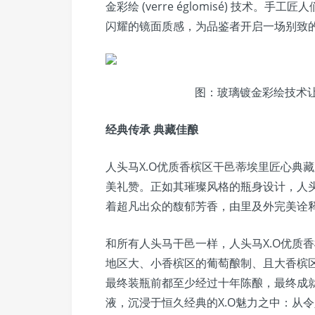
金彩绘 (verre églomisé) 技术
闪耀的镜面质感，为品鉴者开启一场别致
图：玻璃镀金彩绘技术
经典传承 典藏佳酿
人头马X.O优质香槟区干邑蒂埃里匠心典
美礼赞。正如其璀璨风格的瓶身设计，人头
着超凡出众的馥郁芳香，由里及外完美诠释
和所有人头马干邑一样，人头马X.O优质
地区大、小香槟区的葡萄酿制、且大香槟区
最终装瓶前都至少经过十年陈酿，最终成
液，沉浸于恒久经典的X.O魅力之中：从