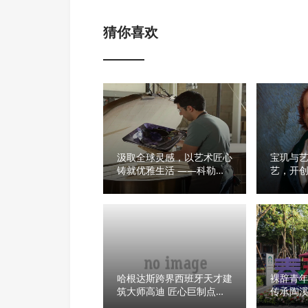
猜你喜欢
汲取全球灵感，以艺术匠心
宝玑与艺
铸就优雅生活 ——科勒艺
艺，开
术系列创立40周年
哈根达斯跨界西班牙天才建
裸辞青
筑大师高迪 匠心巨制点亮
传承陶
月圆高光之夜