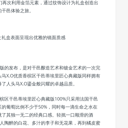
。手工匠人们再次利用金箔元素，通过纹饰设计为礼盒创造出
的干邑体验之旅。
让礼盒表面呈现出优雅的镜面质感
藏版的发布，是对干邑酿造艺术和镀金艺术的一次完
马X.O优质香槟区干邑蒂埃里匠心典藏版同样拥有
了人头马X.O鎏金般闪耀的卓越品质。
香槟区干邑蒂埃里匠心典藏版100%只采用法国干邑
的葡萄比例不少于50%，同时每一滴生命之水在
就了其独一无二的经典口感。轻抿一口顺滑的酒
令人陶醉的白花、多汁的李子和无花果，再到橘皮蜜