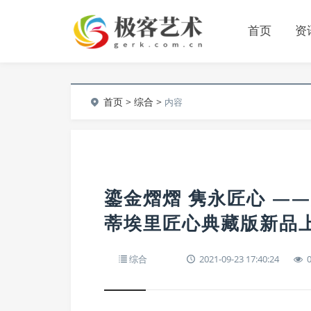
首页
资
首页
>
综合
>
内容
鎏金熠熠 隽永匠心 —
蒂埃里匠心典藏版新品
综合
2021-09-23 17:40:24