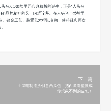
头马X.O蒂埃里匠心典藏版的诞生，正是“人头马
ellence)”品牌精神的又一闪耀诠释。在人头马与蒂埃里
酿造、镀金工艺、装置艺术得以交融，使得经典再次
彩。
下一篇
土屋鞄制造所创意西瓜包，把西瓜造型做成
你想象不到的皮包！