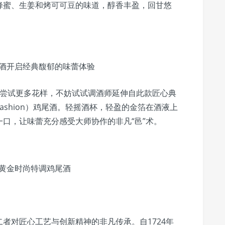
蜂蜜、生姜和烤可可豆的味道，醇香丰盈，回甘悠
酒开启经典馥郁的味蕾体验
余尝试更多花样，不妨试试调酒师延伸自此款匠心典
 Fashion）鸡尾酒。轻摇酒杯，轻盈的金箔在酒液上
口，让味蕾充分感受大师协作的非凡“邑”术。
黄金时尚特调鸡尾酒
者对匠心工艺与创新精神的非凡传承。自1724年