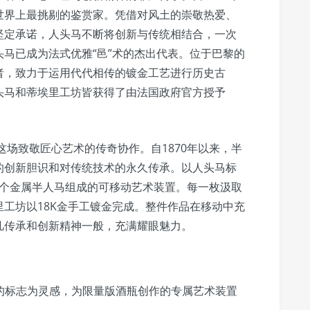
世界上最挑剔的鉴赏家。凭借对风土的崇敬热爱、
坚定承诺，人头马不断将创新与传统相结合，一次
马已成为法式优雅“邑”术的杰出代表。位于巴黎的
者，致力于运用代代相传的镀金工艺进行历史古
头马和蒂埃里工坊皆获得了由法国政府官方授予
这场致敬匠心艺术的传奇协作。自1870年以来，半
的创新胆识和对传统技术的永久传承。以人头马标
24个金属半人马组成的可移动艺术装置。每一枚汲取
工坊以18K金手工镀金完成。整件作品在移动中充
凡传承和创新精神一般，充满耀眼魅力。
的标志为灵感，为限量版酒瓶创作的专属艺术装置