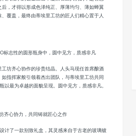
之后，才得以形成色泽纯正、厚薄均匀、薄如蝉翼
抹、覆盖，最终由蒂埃里工坊的匠人们精心置于人
.O标志性的圆形瓶身中，圆中见方，质感非凡
里工坊齐心协作的珍贵结晶。人头马现任首席酿酒
iseau）如指挥家般引领着杰出团队，与蒂埃里工坊共同
酒瓶以最为卓越的面貌呈现。圆中见方，质感非凡。
坊齐心协力，共同铸就匠心之作
别设计了一款别致礼盒，其灵感来自于古老的玻璃镀