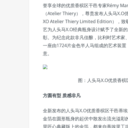
誉享全球的优质香槟区干邑专家Rémy Ma
（Atelier Thiery），尊贵发布人头马X
XO Atelier Thiery Limited E
艺为人头马X.O经典瓶身设计赋予了全新
彰。为纪念此款非凡佳酿，比利时艺术家、设计师
一座由1724片金色半人马组成的艺术装
意。
图：人头马X.O优质香
方圆有型 质感非凡
全新发布的人头马X.O优质香槟区干邑蒂
金箔在圆形瓶身的起伏中散发出流光溢彩的
里匠心典藏版上的金箔，都来自蒂埃里工