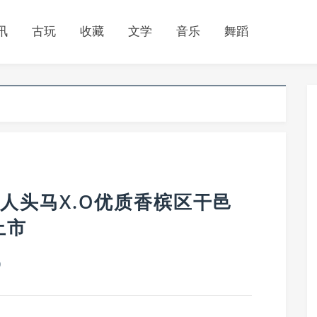
讯
古玩
收藏
文学
音乐
舞蹈
—人头马X.O优质香槟区干邑
上市
0