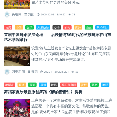
届艺术节相伴走过的美妙时光。
央视网
舞蹈
2020-12-09 13:40:27
75
首届
中国
舞蹈
发展论坛
疫情
时代
民族
山东
艺术学院
首届中国舞蹈发展论坛——后疫情与5G时代的民族舞蹈在山东
艺术学院举行
设置“论坛主旨发言”“论坛主题发言”“苗族舞蹈专题
讨论”“山东民间舞蹈创作专题讨论”“山东民间舞蹈
课堂展示”五个专场展开交流研讨。
闪电新闻
舞蹈
2020-11-30 20:50:01
55
舞蹈家
夏冰
最新
原创
舞蹈
醉的蜜蜜甜
赏析
著名
舞蹈
舞蹈家夏冰最新原创舞蹈《醉的蜜蜜甜》赏析
土家族是一个对生命敬畏、对生活热爱的民族,土家
族还是一个具有丰富的酒文化、能歌善舞的民族。
是的,要体现土家人民热爱生活,积极乐观,除了酒和