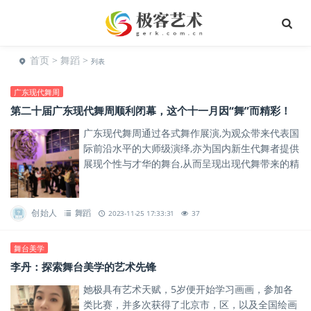
首页
>
舞蹈
>
列表
广东现代舞周
第二十届广东现代舞周顺利闭幕，这个十一月因“舞”而精彩！
广东现代舞周通过各式舞作展演,为观众带来代表国
际前沿水平的大师级演绎,亦为国内新生代舞者提供
展现个性与才华的舞台,从而呈现出现代舞带来的精
彩纷呈与无限启发。
创始人
舞蹈
2023-11-25 17:33:31
37
舞台美学
李丹：探索舞台美学的艺术先锋
她极具有艺术天赋，5岁便开始学习画画，参加各
类比赛，并多次获得了北京市，区，以及全国绘画