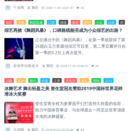
舞还能有什么呢?
千龙网
舞蹈
2020-11-30 20:47:37
45
综艺
再掀
舞蹈风暴
口碑
路线
能否
成为
小众
出路
所
综艺再掀《舞蹈风暴》，口碑路线能否成为小众综艺的出路？
正在播出中的《舞蹈风暴》，在第一季就获得了第
26届白玉兰奖最佳综艺节目奖，第二季豆瓣评分在
第一季的9.2分上再次提升。
老徐带你看娱乐
舞蹈
2020-11-30 20:46:32
44
冰舞
艺术
舞出
轻盈
之美
资生堂
冠名
赞助
2019
冰舞艺术 舞出轻盈之美 资生堂冠名赞助2019中国杯世界花样
滑冰大奖赛
资生堂将全程为参赛选手们打造持久轻盈的妆容，
助力中国体育事业，与全球观众一同见证世界顶级
水准的冰舞盛宴。
北国网
舞蹈
2019-09-05 20:35:45
83