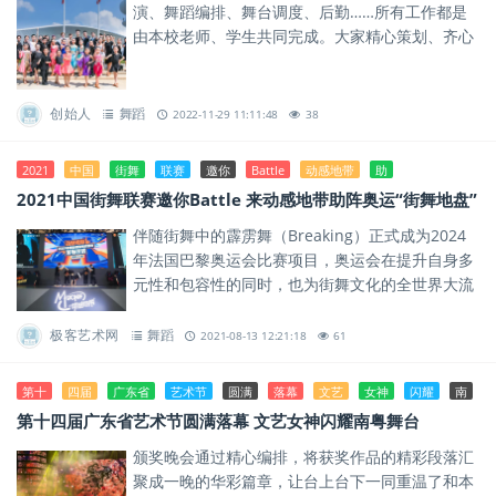
演、舞蹈编排、舞台调度、后勤……所有工作都是
由本校老师、学生共同完成。大家精心策划、齐心
协力，为观众奉上了一场澎湃的视觉盛宴。
创始人
舞蹈
2022-11-29 11:11:48
38
2021
中国
街舞
联赛
邀你
Battle
动感地带
助
2021中国街舞联赛邀你Battle 来动感地带助阵奥运“街舞地盘”
伴随街舞中的霹雳舞（Breaking）正式成为2024
年法国巴黎奥运会比赛项目，奥运会在提升自身多
元性和包容性的同时，也为街舞文化的全世界大流
行按下“加速键”。
极客艺术网
舞蹈
2021-08-13 12:21:18
61
第十
四届
广东省
艺术节
圆满
落幕
文艺
女神
闪耀
南
第十四届广东省艺术节圆满落幕 文艺女神闪耀南粤舞台
颁奖晚会通过精心编排，将获奖作品的精彩段落汇
聚成一晚的华彩篇章，让台上台下一同重温了和本