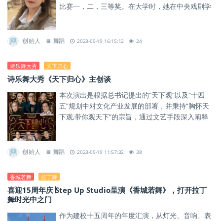
比赛一，二，三等奖。在大学时，她在中央戏剧学
院舞台设计专业深造，进一步涵养美学素养，提高
设计能力。
创始人
舞蹈
2023-09-19 16:15:12
24
诗乐舞大秀
天下归心
诗乐舞大秀《天下归心》主创谈
本次演出是根据总书记提出的“天下观”以及“十四
五”规划中对文化产业发展的部署，并秉持“胸怀天
下观,带你观天下”的宗旨，通过文艺手段深入阐释
总书记的“人类命运共同体的”理念，传递中华民
族“和而不同”的文...
创始人
舞蹈
2023-09-19 11:57:32
38
香城若舞
拉丁舞
喜迎15周年庆∣Step Up Studio呈演《香城若舞》，打开拉丁
舞时光中之门
作为建校十五周年的年度汇演，从灯光、音响、表