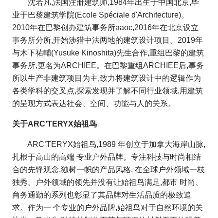
沈若凡,法国注册建筑师,1984年出生于中国北京,毕
业于巴黎建筑学院(Ecole Spéciale d'Architecture)。
2010年在巴黎创办建筑事务所aaoc,2016年在北京设立
事务所分所,开始涉猎中法两地的建筑设计项目。2019年
与木下祐輔(Yusuke Kinoshita)先生合作,重组巴黎的建筑
事务所,更名为ARCHIEE。在巴黎重组ARCHIEE后,事务
所以生产非建筑项目为主,致力将建筑设计中的逻辑作为
各类学科的交叉点,探索发现并了解不同行业领域,用建筑
的呈现方式表达社会、空间、功能与人的关系。
关于ARC’TERYX始祖鸟
ARC’TERYX始祖鸟,1989 年创立于加拿大海岸山脉,
扎根于高山的高端 专业户外品牌。专注科技与时尚相结
合的先锋观念,独树一帜的产品风格, 在全球户外领域一枝
独秀。户外领域的领先并没有让始祖鸟满足,都市 时尚、
商务通勤的系列也彰显了其品牌对生活品质的极致追
求。作为一 个专业的户外品牌,始祖鸟对于自然环境的关