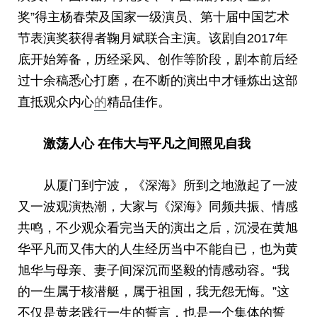
奖”得主杨春荣及国家一级演员、第十届中国艺术
节表演奖获得者鞠月斌联合主演。该剧自2017年
底开始筹备，历经采风、创作等阶段，剧本前后经
过十余稿悉心打磨，在不断的演出中才锤炼出这部
直抵观众内心
的
精品佳作。
激荡人心 在伟大与平凡之间照见自我
从厦门到宁波，《深海》所到之地激起了一波
又一波观演热潮，大家与《深海》同频共振、情感
共鸣，不少观众看完当天的演出之后，沉浸在黄旭
华平凡而又伟大的人生经历当中不能自已，也为黄
旭华与母亲、妻子间深沉而坚毅的情感动容。“我
的一生属于核潜艇，属于祖国，我无怨无悔。”这
不仅是黄老践行一生的誓言，也是一个集体的誓