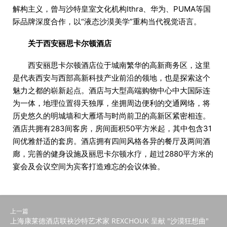
解构主义，曾与沙特皇室文化机构Ithra、华为、PUMA等国
际品牌深度合作，以“液态沙漠美学”重构当代视觉语言。
关于西安丽思卡尔顿酒店
西安丽思卡尔顿酒店位于城南繁华的高新商务区，这里
是代表西安与西部高新科技产业前沿的领地，也是探索这个
魅力之都的崭新起点。酒店与大型高端购物中心中大国际连
为一体，地理位置得天独厚，坐拥周边便利的交通网络，将
历史悠久的明城墙和大雁塔与时尚前卫的高新区紧密相连。
酒店共拥有283间客房，房间面积50平方米起，其中包含31
间优雅舒适的套房。酒店拥有四间风格各异的餐厅及两间酒
廊，完善的健身设施及丽思卡尔顿水疗，超过2880平方米的
宴会及会议空间为宾客打造难忘的会议体验。
上一篇
上海康莱德酒店联袂沙特艺术家 REXCHOUK 呈献 "沙漠狂想曲"