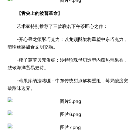
【舌尖上的波普革命】
艺术家特别推荐了三款联名下午茶匠心之作：
-开心果龙须酥巧克力：以龙须酥架构重塑中东巧克力，
暗喻丝路甜食文明交融。
-椰子菠萝贝壳蛋糕：沙特珍珠母贝造型内蕴热带果香，
致敬海洋贸易史诗。
-莓果库纳法啫喱：中东传统甜点解构重组，莓果酸度突
破甜味边界。