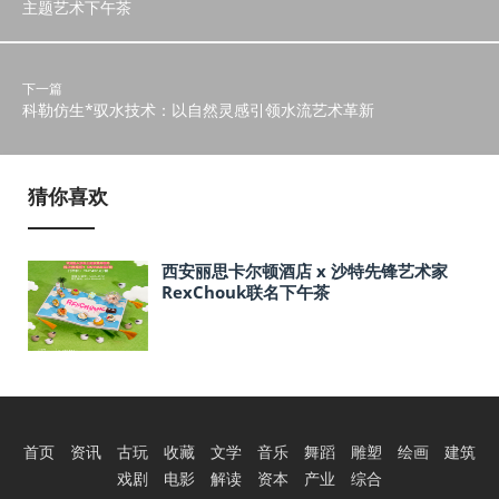
主题艺术下午茶
下一篇
科勒仿生*驭水技术：以自然灵感引领水流艺术革新
猜你喜欢
西安丽思卡尔顿酒店 x 沙特先锋艺术家
RexChouk联名下午茶
首页
资讯
古玩
收藏
文学
音乐
舞蹈
雕塑
绘画
建筑
戏剧
电影
解读
资本
产业
综合