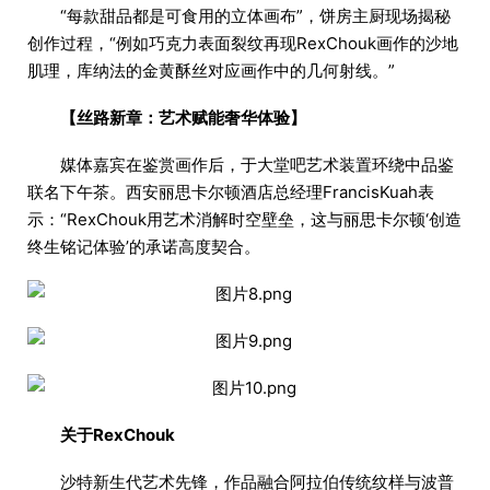
“每款甜品都是可食用的立体画布”，饼房主厨现场揭秘
创作过程，“例如巧克力表面裂纹再现RexChouk画作的沙地
肌理，库纳法的金黄酥丝对应画作中的几何射线。”
【丝路新章：艺术赋能奢华体验】
媒体嘉宾在鉴赏画作后，于大堂吧艺术装置环绕中品鉴
联名下午茶。西安丽思卡尔顿酒店总经理FrancisKuah表
示：“RexChouk用艺术消解时空壁垒，这与丽思卡尔顿‘创造
终生铭记体验’的承诺高度契合。
关于RexChouk
沙特新生代艺术先锋，作品融合阿拉伯传统纹样与波普