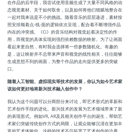
在作品的后半段，我尝试使用音频生成了大量不同风格的动
态视觉素材。关于如何取舍，以及如何将他们细腻地整合在
一起对我来说是不小的挑战。随着音乐的层层递进，素材按
照安排顺着点-线-面的逻辑依次呈现，配合着不断增强作品
内在的冲突感。《Ci》的音乐结构对视觉起着决定性的作
用，而视觉的具体实现则强烈依赖数据的映射。为了让画面
看起来更自然，有时我会选择将一些参数随机化。有趣的
是，这让映射并不总带来声音和视觉的线性相关，往往能够
生成意想不到的画面，为整个作品的走向提供更多的突破
口。
随着人工智能、虚拟现实等技术的发展，你认为如今艺术家
该如何更好地将新兴技术融入创作中？
我认为这个问题可以分两部分来讨论，即艺术形式的革新和
艺术创作手段的进化。新兴技术的发展为艺术领域带来了新
的表现形式。例如VR, AR及其相关创作平台的诞生，帮助艺
术家们突破传统创作方式的局限，让观众能够沉浸在更加丰
富的艺术体验中。这样的技术不仅拓宽了艺术创作的边界，