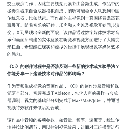
交互表演而作，因此主要视觉元素都由音频生成。作品中的
拨奏乐器来自合成器模拟而成，初听可能会令人联想到中国
传统乐器，比如琵琶。而作品的主视觉则一直围绕着瓷器花
瓶展开。随着音乐的延伸，乐声和人声以及视觉开始同步演
变，直到呈现出全新的面貌。该作品通过数字媒体技术对音
乐和画面所构建的实体意象在听觉和视觉方面进行了大幅变
形扭曲，希望能在现实和虚拟的碰撞中展现出数字媒体艺术
的魅力。
《Ci》的创作过程中是否涉及到一些新的技术或实验手法？
你能分享一下这些技术对作品的影响吗？
作为音频生成视觉的音画作品，《Ci》的创作涉及音频和视
觉两个部分。音频完成于Ableton，包含人声的采样与合成
器调制。视觉的基础部分则完成于Max/MSP/Jitter，并通过
视频特效软件来做后期合成。
该作品中音频的各项参数，如音量、频率、速度等，经过传
输并按比例调节，用以控制视觉效果，进而对三维模型进行