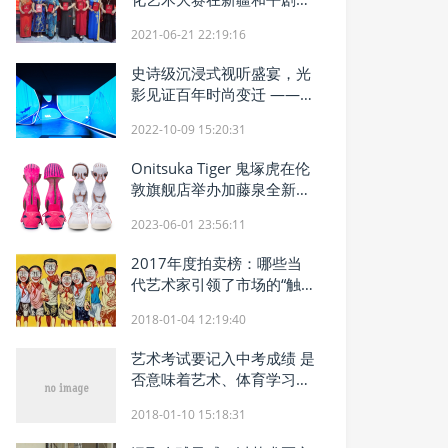
落下帷幕
2021-06-21 22:19:16
史诗级沉浸式视听盛宴，光
影见证百年时尚变迁 ——
2022 VOGUE World大展金
2022-10-09 15:20:31
秋10月登陆上海
Onitsuka Tiger 鬼塚虎在伦
敦旗舰店举办加藤泉全新个
展
2023-06-01 23:56:11
2017年度拍卖榜：哪些当
代艺术家引领了市场的“触底
反弹”？
2018-01-04 12:19:40
艺术考试要记入中考成绩 是
否意味着艺术、体育学习更
重要
2018-01-10 15:18:31