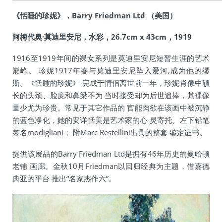
《恬睡的珍妮》，Barry Friedman Ltd （美国）
阿梅代奥·莫迪里安尼，水彩，26.7cm x 43cm，1919
1916至1919年间的裸女系列是莫迪里安尼短暂生涯的艺术
巅峰。 珍妮1917年春与莫迪里安尼坠入爱河,成为他的缪
斯。《恬睡的珍妮》 完成于情侣离世前一年，珍妮肖像中颀
长的头颈、脸庞和鼻梁不为 当时接受却为后世追捧，其裸像
量少尤为珍贵。常见于其它作品的 官能肉欲在该画中被沉静
的蓝色净化，她的安详恬美是艺术家的心 灵寄托。左下铅笔
签名modigliani； 附Marc Restellini出具的整套 鉴定证书。
提供该展品的Barry Friedman Ltd是拥有46年历史的曼哈顿
老铺 画廊。金秋10月Friedman以回归经典为主题，借嘉德
典亚的平台 推出“名家杰作六”。