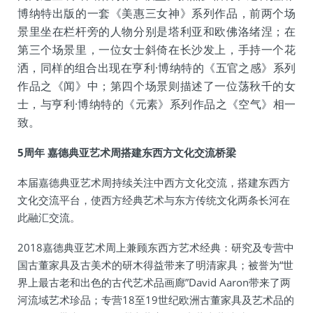
博纳特出版的一套《美惠三女神》系列作品，前两个场
景里坐在栏杆旁的人物分别是塔利亚和欧佛洛绪涅；在
第三个场景里，一位女士斜倚在长沙发上，手持一个花
洒，同样的组合出现在亨利·博纳特的《五官之感》系列
作品之《闻》中；第四个场景则描述了一位荡秋千的女
士，与亨利·博纳特的《元素》系列作品之《空气》相一
致。
5周年 嘉德典亚艺术周搭建东西方文化交流桥梁
本届嘉德典亚艺术周持续关注中西方文化交流，搭建东西方
文化交流平台，使西方经典艺术与东方传统文化两条长河在
此融汇交流。
2018嘉德典亚艺术周上兼顾东西方艺术经典：研究及专营中
国古董家具及古美术的研木得益带来了明清家具；被誉为“世
界上最古老和出色的古代艺术品画廊”David Aaron带来了两
河流域艺术珍品；专营18至19世纪欧洲古董家具及艺术品的