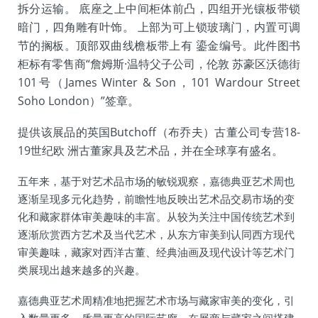
拆分运输。 底座之上中间柜体前凸，四组开光镶板带锁
暗门，四角雕有叶饰。 上部为可上锁玻璃门，内置可调
节的搁板。顶部双曲线檐板带上有 鎏金编号。此件图书
柜标有零售商“詹姆斯·温特父子公司，伦敦 苏豪区沃德街
101号（James Winter & Son，101 Wardour Street
Soho London）”签章。
提供该展品的英国Butchoff（布乔夫）古董公司专营18-
19世纪欧 洲古董家具及艺术品，并在全球享有盛名。
五年来，基于对艺术品市场的敏锐观察，嘉德典亚艺术周也
逐渐呈现多元化趋势，前瞻性地反映出艺术品交易市场的变
化和藏家群体审美趣味的丰富。从较为关注中国传统艺术到
逐渐欣赏西方艺术及当代艺术，从东方审美到认同西方现代
审美趣味，藏家对西洋古董、经典油画及现代设计等艺术门
类展现出越来越多的兴趣。
嘉德典亚艺术周精准地把握艺术市场与藏家审美的变化，引