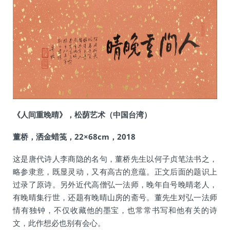
《人间重晚晴》，松荫艺术（中国台湾）
董桥，洒金蜡笺，22×68cm，2018
这是唐代诗人李商隐的名句，董桥先生以何子贞笔法书之，
略参隶意，既显灵动，又有高古的意蕴。正文后面的题识上
过录了原诗。另外近代高僧弘一法师，晚年自号晚晴老人，
有晚晴集行世，还题有晚晴山房的斋号。董先生对弘一法师
情有独钟，不仅收藏他的墨宝，也常常书写和他有关的诗
文，此作想必也别有会心。