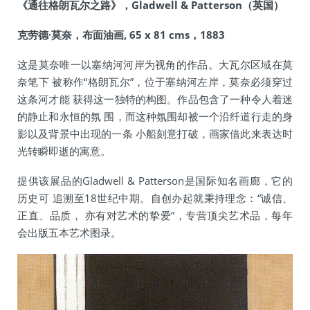
《通往格朗瓦尔之路》，Gladwell & Patterson（英国）
克劳德·莫奈，布面油画, 65 x 81 cms，1883
这是莫奈唯一以塞纳河河岸为视角的作品。大瓦尔区域在莫
奈笔下 被称作“格朗瓦尔”，位于塞纳河左岸，莫奈必须穿过
这条河才能 获得这一独特的构图。作品包含了一种令人着迷
的静止和永恒的氛 围，而这种氛围却被一个沿纤道行走的身
影以及背景中出现的一条 小船刻意打破，画家借此来表达时
光转瞬即逝的寓意。
提供该展品的Gladwell & Patterson是国际知名画廊，它的
历史可 追溯至18世纪中期。自创办起就秉持理念：“诚信、
正直、品质， 亦有对艺术的挚爱”，专营顶尖艺术品，每年
会出版五本艺术图录。