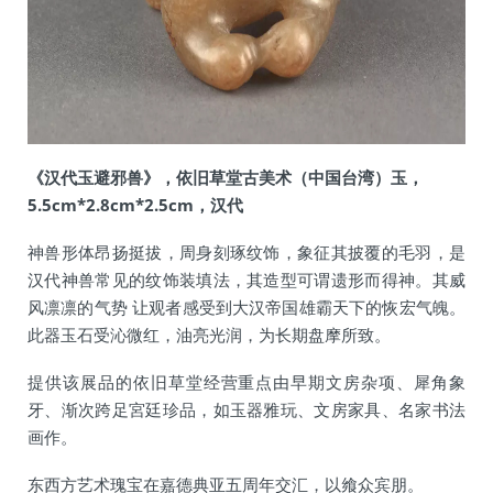
《汉代玉避邪兽》，依旧草堂古美术（中国台湾）玉，
5.5cm*2.8cm*2.5cm，汉代
神兽形体昂扬挺拔，周身刻琢纹饰，象征其披覆的毛羽，是
汉代神兽常见的纹饰装填法，其造型可谓遗形而得神。其威
风凛凛的气势 让观者感受到大汉帝国雄霸天下的恢宏气魄。
此器玉石受沁微红，油亮光润，为长期盘摩所致。
提供该展品的依旧草堂经营重点由早期文房杂项、犀角象
牙、渐次跨足宮廷珍品，如玉器雅玩、文房家具、名家书法
画作。
东西方艺术瑰宝在嘉德典亚五周年交汇，以飨众宾朋。