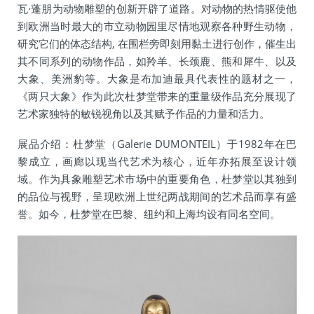
瓦·蓬朋为动物雕塑的创新开辟了道路。对动物的热情驱使他
到欧洲当时最大的市立动物园里尽情地观察各种野生动物，
研究它们的体态结构, 在围栏旁即刻用黏土进行创作，催生出
其不同系列的动物作品，如羚羊、长颈鹿、熊和犀牛、以及
大象、美洲豹等。大象是布加迪最具代表性的题材之一，
《两只大象》作为此次杜梦堂带来的重量级作品充分展现了
艺术家独特的敏锐视角以及其赋予作品的力量和活力。
展品介绍：杜梦堂（Galerie DUMONTEIL）于1982年在巴
黎成立，画廊以现当代艺术为核心，近年亦拓展至设计领
域。作为具象雕塑艺术市场中的重要角色，杜梦堂以其独到
的品位与视野，呈现欧洲上世纪两战期间的艺术品而享有盛
誉。如今，杜梦堂在巴黎、纽约和上海均设有同名空间。