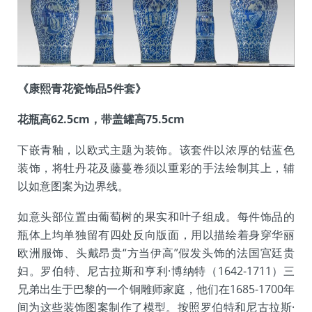
《康熙青花瓷饰品5件套》
花瓶高62.5cm，带盖罐高75.5cm
下嵌青釉，以欧式主题为装饰。该套件以浓厚的钴蓝色
装饰，将牡丹花及藤蔓卷须以重彩的手法绘制其上，辅
以如意图案为边界线。
如意头部位置由葡萄树的果实和叶子组成。每件饰品的
瓶体上均单独留有四处反向版面，用以描绘着身穿华丽
欧洲服饰、头戴昂贵“方当伊高”假发头饰的法国宫廷贵
妇。罗伯特、尼古拉斯和亨利·博纳特（1642-1711）三
兄弟出生于巴黎的一个铜雕师家庭，他们在1685-1700年
间为这些装饰图案制作了模型。按照罗伯特和尼古拉斯·