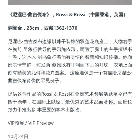
《尼涅巴·曲吉傑布》，Rossi & Rossi（中国香港、英国）
銅鎏金，23cm，西藏1362-1370
尼涅巴·曲吉傑布边缘以珠子装饰的双莲花底座上，人物右手
在胸前 呈象征教导的手印施依印，而置于腿上的左手握经书
一卷，这本木 制书象征着他有觉悟的智慧和知识传播。他面
部表情宁静，短发两 侧饰以有耳洞而下垂的耳珠。衣袍上面
刻有精美的几何和花卉图案。 这座雕像是一个有描绘尼涅巴·
曲吉傑布肖像的罕见例子。
提供这件作品的Rossi & Rossi在亚洲艺术领域活跃至今已有
四十余年，在国际上以经手最优秀的艺术品而著称。画廊也
致力于推出多 本重要的学术出版物。
VIP预展 / VIP Preview
10月24日