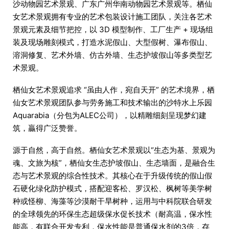
沙动物园艺术景观、广东广州华南动物园艺术景观等。栖仙
女艺术景观拥有专业的艺术包装设计施工团队，关注各艺术
景观元素及细节把控，以 3D 模型制作、工厂生产 + 现场组
装及现场雕刻模式，打造水泥假山、大型假树、瀑布假山、
溶洞修复、艺术外墙、仿古外墙、生态护坡假山等多类型艺
术景观。
栖仙女艺术景观追求 “虽由人作，宛自天开” 的艺术境界，栖
仙女艺术景观团队参与劳务施工和技术输出的沙特水上乐园‌
Aquarabia（分包为ALEC公司），以精雕细刻呈现梦幻建
筑，贏得广泛赞誉。
源于自然，高于自然。栖仙女艺术景观以“生态为基、景观为
魂、文旅为核”，栖仙女生态护坡假山、生态墙面，是融合生
态与艺术景观的综合性技术。其核心在于升级传统的假山假
石硬化绿化防护模式，搭配迎客松、罗汉松、枫树等美学树
种或怪柳、海藻等沙漠耐干旱树种，运用与中科院联合研发
的全球领先的环保生态超级保水促长技术（耐高温，保水性
能高，有联合开发专利，保水性能是普通保水剂的3倍，存