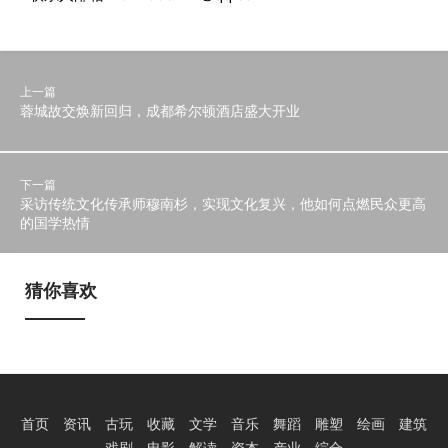
上一篇
蓉城故交焕新回归，成都希尔顿酒店盛大开业
下一篇
采访传统文化传承师穆南杉，实现文化复兴，他如何点燃民众更高
的国学热情
猜你喜欢
首页
资讯
古玩
收藏
文学
音乐
舞蹈
雕塑
绘画
建筑
戏剧
电影
解读
资本
产业
综合