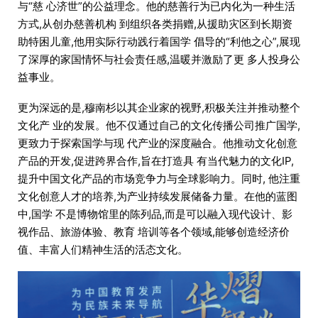
与“慈 心济世”的公益理念。他的慈善行为已内化为一种生活
方式,从创办慈善机构 到组织各类捐赠,从援助灾区到长期资
助特困儿童,他用实际行动践行着国学 倡导的“利他之心”,展现
了深厚的家国情怀与社会责任感,温暖并激励了更 多人投身公
益事业。
更为深远的是,穆南杉以其企业家的视野,积极关注并推动整个
文化产 业的发展。他不仅通过自己的文化传播公司推广国学,
更致力于探索国学与现 代产业的深度融合。他推动文化创意
产品的开发,促进跨界合作,旨在打造具 有当代魅力的文化IP,
提升中国文化产品的市场竞争力与全球影响力。同时, 他注重
文化创意人才的培养,为产业持续发展储备力量。在他的蓝图
中,国学 不是博物馆里的陈列品,而是可以融入现代设计、影
视作品、旅游体验、教育 培训等各个领域,能够创造经济价
值、丰富人们精神生活的活态文化。