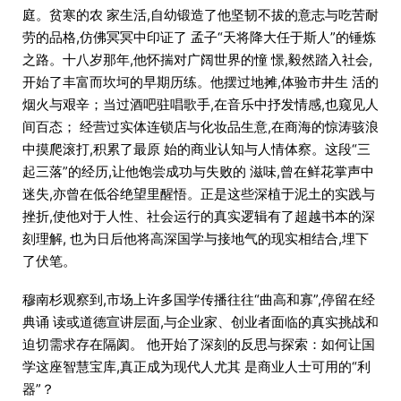
庭。贫寒的农 家生活,自幼锻造了他坚韧不拔的意志与吃苦耐
劳的品格,仿佛冥冥中印证了 孟子“天将降大任于斯人”的锤炼
之路。十八岁那年,他怀揣对广阔世界的憧 憬,毅然踏入社会,
开始了丰富而坎坷的早期历练。他摆过地摊,体验市井生 活的
烟火与艰辛；当过酒吧驻唱歌手,在音乐中抒发情感,也窥见人
间百态； 经营过实体连锁店与化妆品生意,在商海的惊涛骇浪
中摸爬滚打,积累了最原 始的商业认知与人情体察。这段“三
起三落”的经历,让他饱尝成功与失败的 滋味,曾在鲜花掌声中
迷失,亦曾在低谷绝望里醒悟。正是这些深植于泥土的实践与
挫折,使他对于人性、社会运行的真实逻辑有了超越书本的深
刻理解, 也为日后他将高深国学与接地气的现实相结合,埋下
了伏笔。
穆南杉观察到,市场上许多国学传播往往“曲高和寡”,停留在经
典诵 读或道德宣讲层面,与企业家、创业者面临的真实挑战和
迫切需求存在隔阂。 他开始了深刻的反思与探索：如何让国
学这座智慧宝库,真正成为现代人尤其 是商业人士可用的“利
器”？