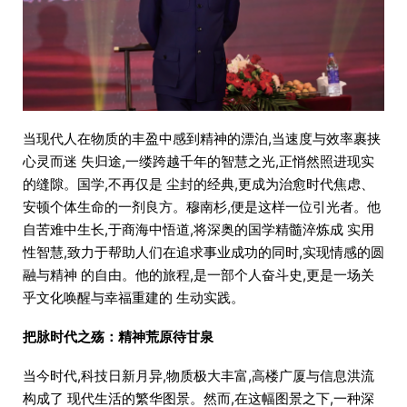
当现代人在物质的丰盈中感到精神的漂泊,当速度与效率裹挟
心灵而迷 失归途,一缕跨越千年的智慧之光,正悄然照进现实
的缝隙。国学,不再仅是 尘封的经典,更成为治愈时代焦虑、
安顿个体生命的一剂良方。穆南杉,便是这样一位引光者。他
自苦难中生长,于商海中悟道,将深奥的国学精髓淬炼成 实用
性智慧,致力于帮助人们在追求事业成功的同时,实现情感的圆
融与精神 的自由。他的旅程,是一部个人奋斗史,更是一场关
乎文化唤醒与幸福重建的 生动实践。
把脉时代之殇：精神荒原待甘泉
当今时代,科技日新月异,物质极大丰富,高楼广厦与信息洪流
构成了 现代生活的繁华图景。然而,在这幅图景之下,一种深