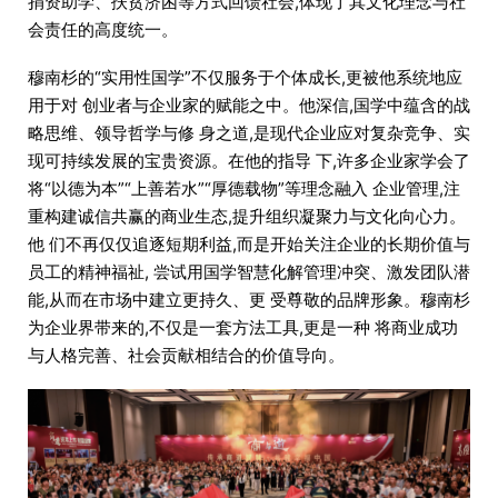
捐资助学、扶贫济困等方式回馈社会,体现了其文化理念与社
会责任的高度统一。
穆南杉的“实用性国学”不仅服务于个体成长,更被他系统地应
用于对 创业者与企业家的赋能之中。他深信,国学中蕴含的战
略思维、领导哲学与修 身之道,是现代企业应对复杂竞争、实
现可持续发展的宝贵资源。在他的指导 下,许多企业家学会了
将“以德为本”“上善若水”“厚德载物”等理念融入 企业管理,注
重构建诚信共赢的商业生态,提升组织凝聚力与文化向心力。
他 们不再仅仅追逐短期利益,而是开始关注企业的长期价值与
员工的精神福祉, 尝试用国学智慧化解管理冲突、激发团队潜
能,从而在市场中建立更持久、更 受尊敬的品牌形象。穆南杉
为企业界带来的,不仅是一套方法工具,更是一种 将商业成功
与人格完善、社会贡献相结合的价值导向。