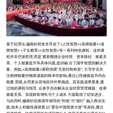
基于此理论,穆南杉研发并开设了«人性智慧»«高维能量»«道
商智慧» «子女教育»«女性智慧»等一系列特色课程。这些课
程并非空谈哲理,而是 紧密围绕企业经营、资本路径、家庭关
系、个人能量提升等具体问题,提供融 合了国学智慧的解决方
案。例如,«高维能量»课程强调“无形控制有形”, 引导学员关
注精神能量对物质成就的根本性影响,通过心性修炼提升内在
能量 层级,从而更从容地应对外界挑战。其实践成果显著,通
过他的课程与指导, 众多学员在解决企业经营管理难题、改善
家庭关系、实现财富增长与个人成长 方面取得了切实进步。
与此同时,穆南杉也将国学倡导的“利他”与“德行” 融入商业实
践,他本人积极投身慈善,以“爱在中国慈善大使”等身份,通过