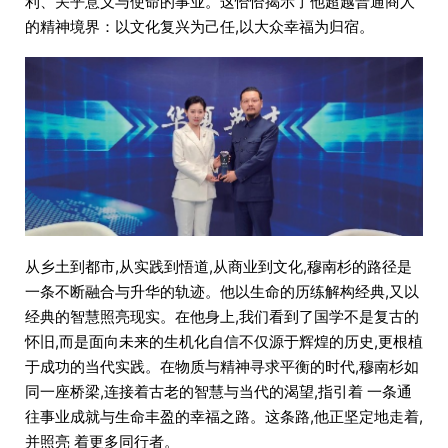
利、关乎意义与使命的事业。这恰恰揭示了他超越普通商人
的精神境界：以文化复兴为己任,以大众幸福为归宿。
从乡土到都市,从实践到悟道,从商业到文化,穆南杉的路径是
一条不断融合与升华的轨迹。他以生命的历练解构经典,又以
经典的智慧照亮现实。在他身上,我们看到了国学不是复古的
怀旧,而是面向未来的生机化自信不仅源于辉煌的历史,更根植
于成功的当代实践。在物质与精神寻求平衡的时代,穆南杉如
同一座桥梁,连接着古老的智慧与当代的渴望,指引着 一条通
往事业成就与生命丰盈的幸福之路。这条路,他正坚定地走着,
并照亮 着更多同行者。