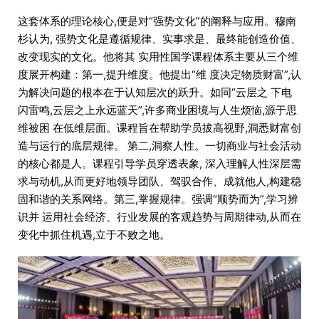
这套体系的理论核心,便是对“强势文化”的阐释与应用。穆南
杉认为, 强势文化是遵循规律、实事求是、最终能创造价值、
改变现实的文化。他将其 实用性国学课程体系主要从三个维
度展开构建：第一,提升维度。他提出“维 度决定物质财富”,认
为解决问题的根本在于认知层次的跃升。如同“云层之 下电
闪雷鸣,云层之上永远蓝天”,许多商业困境与人生烦恼,源于思
维被困 在低维层面。课程旨在帮助学员拔高视野,洞悉财富创
造与运行的底层规律。 第二,洞察人性。一切商业与社会活动
的核心都是人。课程引导学员穿透表象, 深入理解人性深层需
求与动机,从而更好地领导团队、驾驭合作、成就他人,构建稳
固和谐的关系网络。第三,掌握规律。强调“顺势而为”,学习辨
识并 运用社会经济、行业发展的客观趋势与周期律动,从而在
变化中抓住机遇,立于不败之地。