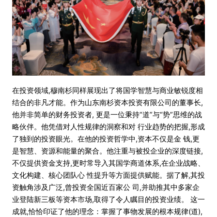
在投资领域,穆南杉同样展现出了将国学智慧与商业敏锐度相
结合的非凡才能。作为山东南杉资本投资有限公司的董事长,
他并非简单的财务投资者, 更是一位秉持“道”与“势”思维的战
略伙伴。他凭借对人性规律的洞察和对 行业趋势的把握,形成
了独到的投资眼光。在他的投资哲学中,资本不仅是金 钱,更
是智慧、资源和能量的聚合。他注重与被投企业的深度链接,
不仅提供资金支持,更时常导入其国学商道体系,在企业战略、
文化构建、核心团队心 性提升等方面提供赋能。据了解,其投
资触角涉及广泛,曾投资全国近百家公 司,并助推其中多家企
业登陆新三板等资本市场,取得了令人瞩目的投资业绩。 这一
成就,恰恰印证了他的理念：掌握了事物发展的根本规律(道),