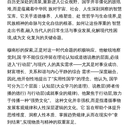
自历史深处的清泉,重新进入公众视野。国学并非僵化的故纸
堆,而是蕴藏着中华民 族对宇宙、社会、人生深刻洞察的智慧
宝库。它关乎道德修养、人格塑造、处 世哲学与生命境界,是
民族精神的命脉与文化自信的根基。如何让这份厚重的 智慧
走出书斋,融入当代人的日常生活与事业发展,化解现代性困
境,成为文 化复兴的关键命题。
穆南杉的探索,正是对这一时代命题的积极响应。他敏锐地察
觉到,国 学不能仅仅停留在理论认知或道德说教的层面,必须
进入“行动层”,与现代 人的真实需求——尤其是对事业成功、
财富增长、关系和谐与内心平静的综合 需求——深度融合。
因此,他开创性地提出了“实用性国学”的理念。他认为, 国学
可分为三个层面：认知层(大众学习的道理)、说教层(师者传
播的德行) 与行动层(成就事业的规律)。他聚焦于行动层,致力
于传播一种“强势文化”。 这种文化并非强权,而是指遵循事物
发展客观规律和人性深层逻辑的文化。它 旨在帮助个体提升
思维维度、洞察人性本质、掌握趋势规律,从而在现实中“拿
到结果”,实现物质与精神的双重富足。