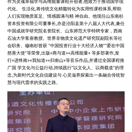
作为灵魂幸福学与高维能量课程开创者,他致力于推动国学现
代化、 生活化,将传统文化精髓转化为实用性课程体系,帮助
人们实现物质富足、情感圆满与精 神自由。他现任山东南杉
资本投资有限公司董事长,亦是泾阳县第十八届人大代表,兼任
中国成就学研究院名誉院长、山东师范大学特聘专家，西南
石油大学客座教授。世界非物质文化遗产研究院副院长等社
会职务。穆南杉曾获 “中国投资行业十大经济人物”“爱在中国
慈善大使”等荣誉,出版«商与道»«高维能量» 等多部著作,发
行«进终南»«我知道»«归南山»等音乐作品,并通过全国课程推
广国 学文化与公益行动,持续践行“以文化人、以商载道”的理
念,为新时代文化自信建设与 心灵滋养探索出一条融合传统智
慧与现代需求的实践之路。