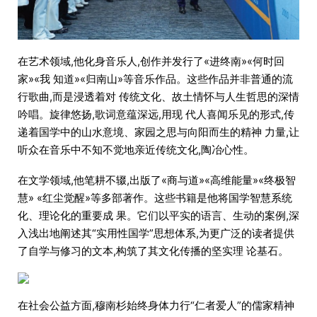
在艺术领域,他化身音乐人,创作并发行了«进终南»«何时回
家»«我 知道»«归南山»等音乐作品。这些作品并非普通的流
行歌曲,而是浸透着对 传统文化、故土情怀与人生哲思的深情
吟唱。旋律悠扬,歌词意蕴深远,用现 代人喜闻乐见的形式,传
递着国学中的山水意境、家园之思与向阳而生的精神 力量,让
听众在音乐中不知不觉地亲近传统文化,陶冶心性。
在文学领域,他笔耕不辍,出版了«商与道»«高维能量»«终极智
慧» «红尘觉醒»等多部著作。这些书籍是他将国学智慧系统
化、理论化的重要成 果。它们以平实的语言、生动的案例,深
入浅出地阐述其“实用性国学”思想体系,为更广泛的读者提供
了自学与修习的文本,构筑了其文化传播的坚实理 论基石。
在社会公益方面,穆南杉始终身体力行“仁者爱人”的儒家精神