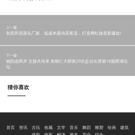
上一篇
创意民宿源头厂家，低成本撬动高客流，打造网红旅居新爆款!
下一篇
铜韵连两岸 文脉共传承 朱炳仁大师第29次赴台出席第18届两湖论
坛
猜你喜欢
首页
资讯
古玩
收藏
文学
音乐
舞蹈
雕塑
绘画
建筑
戏剧
电影
解读
资本
产业
综合