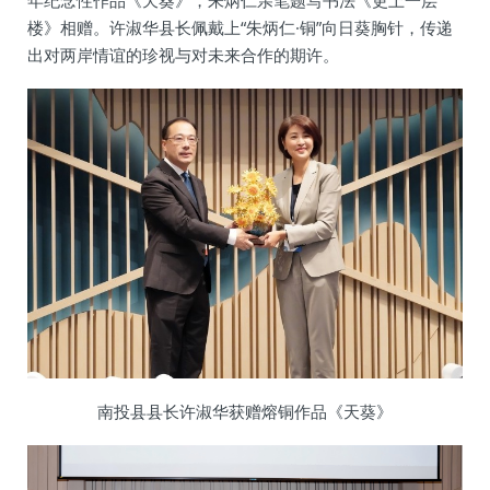
楼》相赠。许淑华县长佩戴上“朱炳仁·铜”向日葵胸针，传递
出对两岸情谊的珍视与对未来合作的期许。
南投县县长许淑华获赠熔铜作品《天葵》