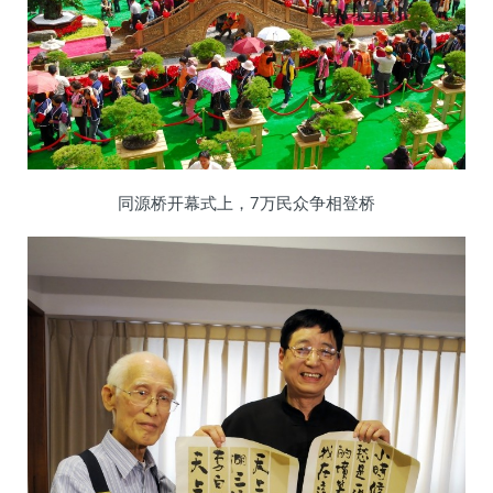
同源桥开幕式上，7万民众争相登桥