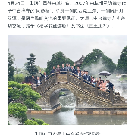
4月24日，朱炳仁重登由其打造、2007年由杭州灵隐禅寺赠
予中台禅寺的“同源桥”。桥身一侧刻西湖三潭、一侧雕日月
双潭，是两岸民间交流的重要见证。大师与中台禅寺方丈亲
切交流，赠予《福字花丝连瓶》及书法《国土庄严》。
朱炳仁再次登上中台禅寺“同源桥”