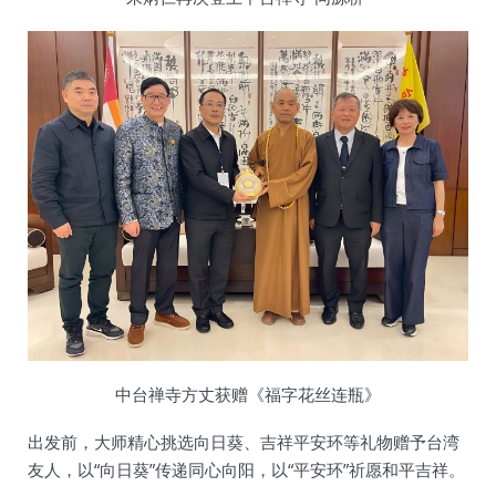
中台禅寺方丈获赠《福字花丝连瓶》
出发前，大师精心挑选向日葵、吉祥平安环等礼物赠予台湾
友人，以“向日葵”传递同心向阳，以“平安环”祈愿和平吉祥。