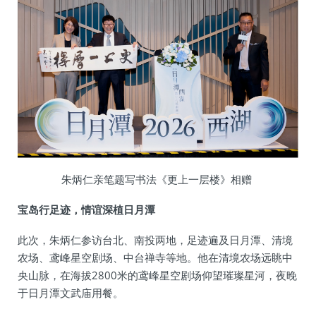
朱炳仁亲笔题写书法《更上一层楼》相赠
宝岛行足迹，情谊深植日月潭
此次，朱炳仁参访台北、南投两地，足迹遍及日月潭、清境
农场、鸢峰星空剧场、中台禅寺等地。他在清境农场远眺中
央山脉，在海拔2800米的鸢峰星空剧场仰望璀璨星河，夜晚
于日月潭文武庙用餐。