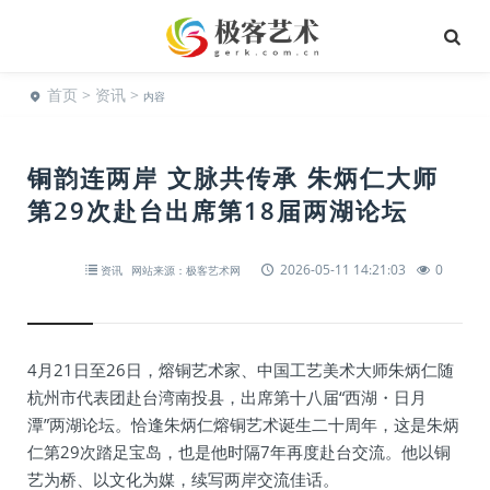
首页
>
资讯
>
内容
铜韵连两岸 文脉共传承 朱炳仁大师
第29次赴台出席第18届两湖论坛
2026-05-11 14:21:03
0
资讯
网站来源：极客艺术网
4月21日至26日，熔铜艺术家、中国工艺美术大师朱炳仁随
杭州市代表团赴台湾南投县，出席第十八届“西湖・日月
潭”两湖论坛。恰逢朱炳仁熔铜艺术诞生二十周年，这是朱炳
仁第29次踏足宝岛，也是他时隔7年再度赴台交流。他以铜
艺为桥、以文化为媒，续写两岸交流佳话。