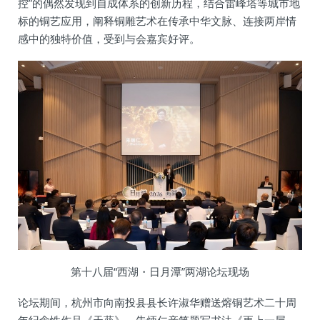
控”的偶然发现到自成体系的创新历程，结合雷峰塔等城市地
标的铜艺应用，阐释铜雕艺术在传承中华文脉、连接两岸情
感中的独特价值，受到与会嘉宾好评。
第十八届“西湖・日月潭”两湖论坛现场
论坛期间，杭州市向南投县县长许淑华赠送熔铜艺术二十周
年纪念性作品《天葵》，朱炳仁亲笔题写书法《更上一层