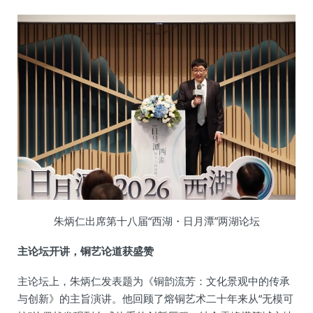
朱炳仁出席第十八届“西湖・日月潭”两湖论坛
主论坛开讲，铜艺论道获盛赞
主论坛上，朱炳仁发表题为《铜韵流芳：文化景观中的传承
与创新》的主旨演讲。他回顾了熔铜艺术二十年来从“无模可