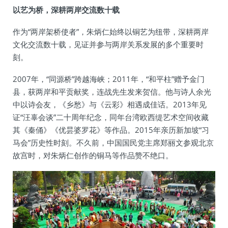
以艺为桥，深耕两岸交流数十载
作为“两岸架桥使者”，朱炳仁始终以铜艺为纽带，深耕两岸
文化交流数十载，见证并参与两岸关系发展的多个重要时
刻。
2007年，“同源桥”跨越海峡；2011年，“和平柱”赠予金门
县，获两岸和平贡献奖，连战先生发来贺信。他与诗人余光
中以诗会友，《乡愁》与《云彩》相遇成佳话。2013年见
证“汪辜会谈”二十周年纪念，同年台湾欧西缇艺术空间收藏
其《秦俑》《优昙婆罗花》等作品。2015年亲历新加坡“习
马会”历史性时刻。不久前，中国国民党主席郑丽文参观北京
故宫时，对朱炳仁创作的铜马等作品赞不绝口。