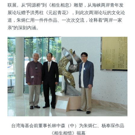
联展。从“同源桥”到《相生相息》雕塑，从海峡两岸青年发
展论坛赠予洪秀柱《元起青花》，到此次两湖论坛的文化论
道，朱炳仁用一件件作品、一次次交流，诠释着“两岸一家
亲”的深刻内涵。
台湾海基会前董事长林中森（中）为朱炳仁、杨奉琛作品
《相生相惜》揭幕