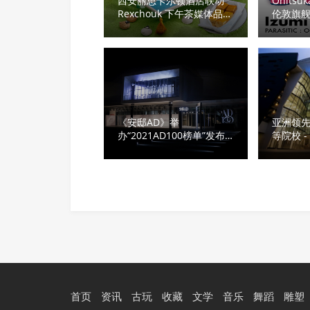
西安丽思卡尔顿酒店联动
Onitsu
Rexchouk 下午茶媒体品鉴
伦敦旗
圆满举办
个展
《安邸AD》举
亚洲领
办“2021AD100榜单”发布
等院校 
暨创刊十周年活动
学院
首页
资讯
古玩
收藏
文学
音乐
舞蹈
雕塑