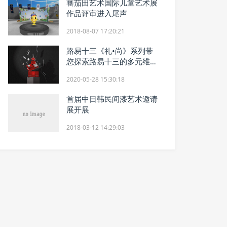
蕃茄田艺术国际儿童艺术展
作品评审进入尾声
2018-08-07 17:20:21
路易十三《礼•尚》系列带
您探索路易十三的多元维
度，铭记生命中的珍贵瞬
2020-05-28 15:30:18
间。正如作家罗伯特·路易斯
首届中日韩民间漆艺术邀请
展开展
2018-03-12 14:29:03