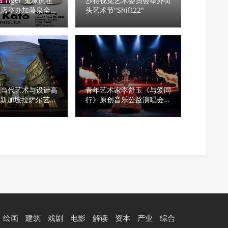
ka Tiger 鬼塚虎在
沙特视觉艺术委员会举办街
舰店举办加藤泉全新
头艺术节"Shift22"
先当代艺术与设计高
青年艺术家李舒玉《与爱同
- 新加坡拉萨尔艺术
行》原创音乐公益演唱会在
沪成功举办
绘画
建筑
戏剧
电影
解读
资本
产业
综合