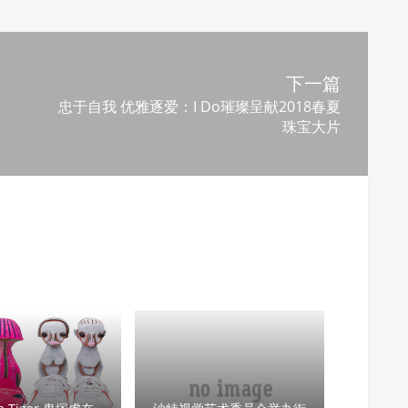
下一篇
忠于自我 优雅逐爱：I Do璀璨呈献2018春夏
珠宝大片