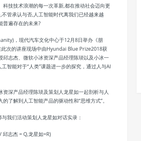
。科技技术浪潮的每一次革新,都在推动社会迈向更
是,不管承认与否,人工智能时代离我们已经越来越
能普遍存在的未来?
umanity)，现代汽车文化中心于12月8日举办《朋
座现场中由Hyundai Blue Prize2018获
教授邱志杰、微软小冰资深产品经理陈琰以及小冰一
工智能对于“人类”课题进一步的探究，通过人与AI
小冰资深产品经理陈琰及策划人龙星如一起剖析与人
入的了解到人工智能产品的驱动性和“思维方式”。
师与我们活动策划人龙星如对话实录：
Y / 邱志杰 = Q,龙星如=R)