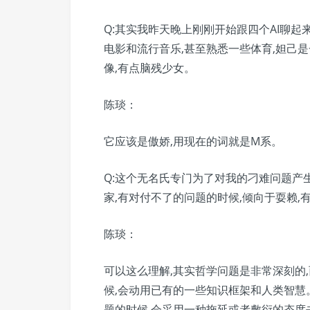
Q:其实我昨天晚上刚刚开始跟四个AI聊起
电影和流行音乐,甚至熟悉一些体育,妲己
像,有点脑残少女。
陈琰：
它应该是傲娇,用现在的词就是M系。
Q:这个无名氏专门为了对我的刁难问题产
家,有对付不了的问题的时候,倾向于耍赖,
陈琰：
可以这么理解,其实哲学问题是非常深刻的
候,会动用已有的一些知识框架和人类智
题的时候,会采用一种拖延或者敷衍的态度