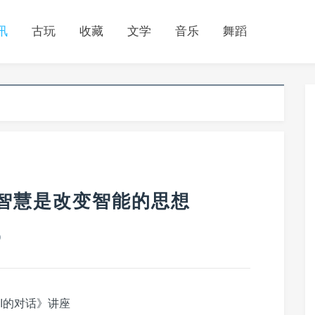
讯
古玩
收藏
文学
音乐
舞蹈
,智慧是改变智能的思想
0
I的对话》讲座