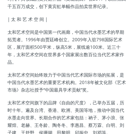
千五百万成交，创下黄宾虹单幅作品拍卖世界纪录。
| 太 和 艺 术 空 间 |
太和艺术空间是中国第一代画廊，中国当代水墨艺术的早期
拓荒者。1996年由贾廷峰创立。2009年入驻798国际艺术
区，展厅面积500平米，纵高5米，展线逾100米。近三十
年，太和艺术空间在世界多个国家展出数百位当代艺术家作
品。
太和艺术空间始终致力于中国当代艺术国际市场的拓展，是
中国当代水墨艺术的重要艺术机构。2018年被文化部《艺术
市场》杂志社授予“中国最具学术贡献”奖。
太和艺术空间旗下的品牌《自由的尺度》，己举办五届，历
时十年。遍及台湾、香港、欧洲、美国等地，推动中国当代
水墨走向世界。长期合作的艺术家包括：衲子、茅小浪、张
耀煌、老赫、王冬龄、陶冬冬、李惠昌、蔡万霖、白明、刘
子建、王舒野、侯珊瑚、田黎明、邱振中、刘邓等。