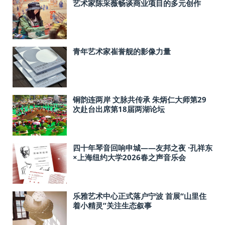
艺术家陈采薇畅谈商业项目的多元创作
青年艺术家崔誉舰的影像力量
铜韵连两岸 文脉共传承 朱炳仁大师第29
次赴台出席第18届两湖论坛
四十年琴音回响申城——友邦之夜 ·孔祥东
×上海纽约大学2026春之声音乐会
乐雅艺术中心正式落户宁波 首展“山里住
着小精灵”关注生态叙事