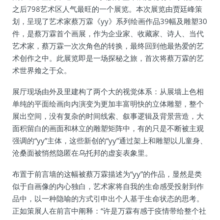
之后798艺术区人气最旺的一个展览。本次展览由贾廷峰策
划，呈现了艺术家蔡万霖《yy》系列绘画作品39幅及雕塑30
件，是蔡万霖首个画展，作为企业家、收藏家、诗人、当代
艺术家，蔡万霖一次次角色的转换，最终回到他最热爱的艺
术创作之中。此展览即是一场探秘之旅，首次将蔡万霖的艺
术世界飨之于众。
展厅现场由外及里建构了两个大的视觉体系：从展墙上色相
单纯的平面绘画向内演变为更加丰富明快的立体雕塑，整个
展出空间，没有复杂的时间线索、叙事逻辑及背景营造，大
面积留白的画面和林立的雕塑矩阵中，有的只是不断被主观
强调的“yy”主体，这些新创的“yy”通过架上和雕塑以儿童身、
沧桑面被悄然隐匿在乌托邦的虚妄表象里。
布置于前言墙的这幅被蔡万霖描述为“yy”的作品，显然是类
似于自画像的内心独白，艺术家将自我的生命感受投射到作
品中，以一种隐喻的方式引申出个人基于生命状态的思考。
正如策展人在前言中阐释：“许是万霖有感于疫情带给整个社