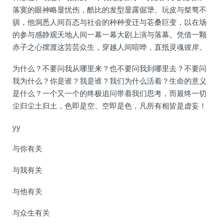
落寞的眼神略显忧伤，酷比的发型显露倔犟、玩皮与桀骜不
驯，他洞悉人间百态与社会的种种变迁与芲桑巨变，以在场
的参与感静观天地人间一幕一幕大剧上演与落幕。凭借一颗
赤子之心摆渡这芸芸众生，穿越人间喧哗，直抵灵魂彼岸。
为什么？不要问我从哪里来？也不要问我到哪里去？不要问
我为什么？你是谁？我是谁？我们为什么活着？生命的意义
是什么？一个又一个的终极追问带着我们思考，而最终一切
尘归尘土归土，色即是空、空即是色，凡所有相皆是虚妄！
yy
与你有关
与我有关
与他有关
与众生有关