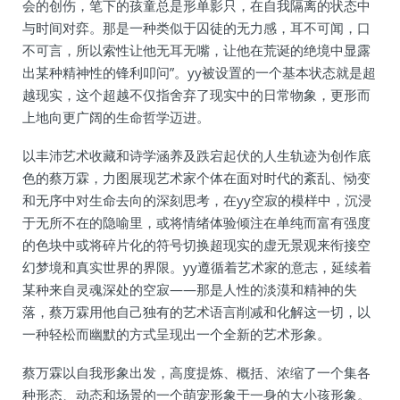
会的创伤，笔下的孩童总是形单影只，在自我隔离的状态中
与时间对弈。那是一种类似于囚徒的无力感，耳不可闻，口
不可言，所以索性让他无耳无嘴，让他在荒诞的绝境中显露
出某种精神性的锋利叩问”。yy被设置的一个基本状态就是超
越现实，这个超越不仅指舍弃了现实中的日常物象，更形而
上地向更广阔的生命哲学迈进。
以丰沛艺术收藏和诗学涵养及跌宕起伏的人生轨迹为创作底
色的蔡万霖，力图展现艺术家个体在面对时代的紊乱、恸变
和无序中对生命去向的深刻思考，在yy空寂的模样中，沉浸
于无所不在的隐喻里，或将情绪体验倾注在单纯而富有强度
的色块中或将碎片化的符号切换超现实的虚无景观来衔接空
幻梦境和真实世界的界限。yy遵循着艺术家的意志，延续着
某种来自灵魂深处的空寂——那是人性的淡漠和精神的失
落，蔡万霖用他自己独有的艺术语言削减和化解这一切，以
一种轻松而幽默的方式呈现出一个全新的艺术形象。
蔡万霖以自我形象出发，高度提炼、概括、浓缩了一个集各
种形态、动态和场景的一个萌宠形象于一身的大小孩形象。