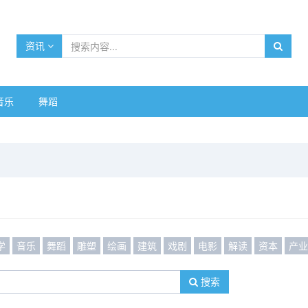
资讯
音乐
舞蹈
学
音乐
舞蹈
雕塑
绘画
建筑
戏剧
电影
解读
资本
产
搜索