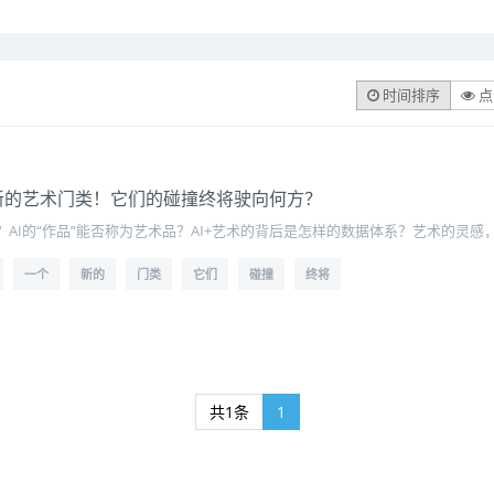
时间排序
点
新的艺术门类！它们的碰撞终将驶向何方？
？AI的“作品”能否称为艺术品？AI+艺术的背后是怎样的数据体系？艺术的灵感
一个
新的
门类
它们
碰撞
终将
共1条
1