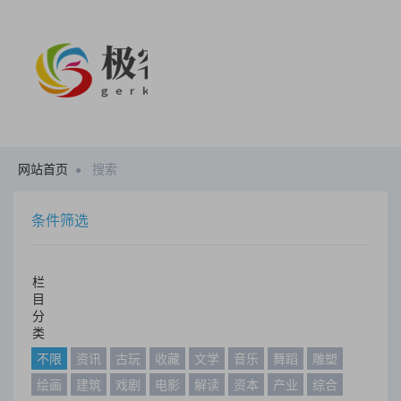
网站首页
搜索
条件筛选
栏
目
分
类
不限
资讯
古玩
收藏
文学
音乐
舞蹈
雕塑
绘画
建筑
戏剧
电影
解读
资本
产业
综合