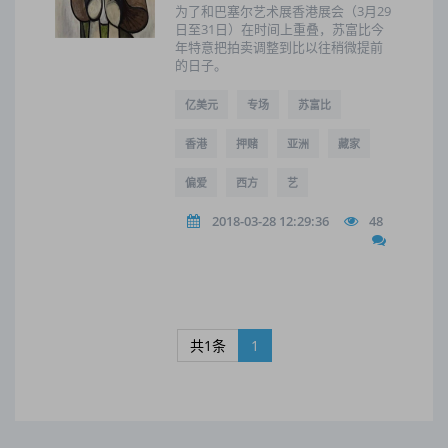
为了和巴塞尔艺术展香港展会（3月29
日至31日）在时间上重叠，苏富比今
年特意把拍卖调整到比以往稍微提前
的日子。
亿美元
专场
苏富比
香港
押赌
亚洲
藏家
偏爱
西方
艺
2018-03-28 12:29:36
48
共1条
1