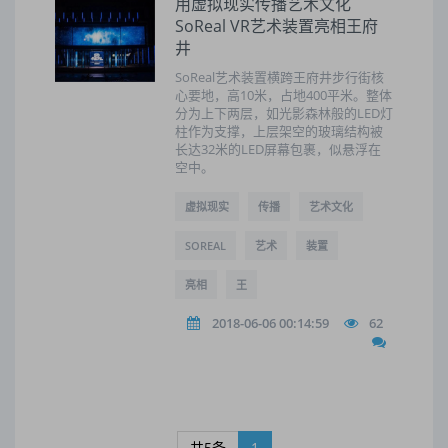
用虚拟现实传播艺术文化
SoReal VR艺术装置亮相王府
井
SoReal艺术装置横跨王府井步行街核
心要地，高10米，占地400平米。整体
分为上下两层，如光影森林般的LED灯
柱作为支撑，上层架空的玻璃结构被
长达32米的LED屏幕包裹，似悬浮在
空中。
虚拟现实
传播
艺术文化
SOREAL
艺术
装置
亮相
王
2018-06-06 00:14:59
62
共5条
1