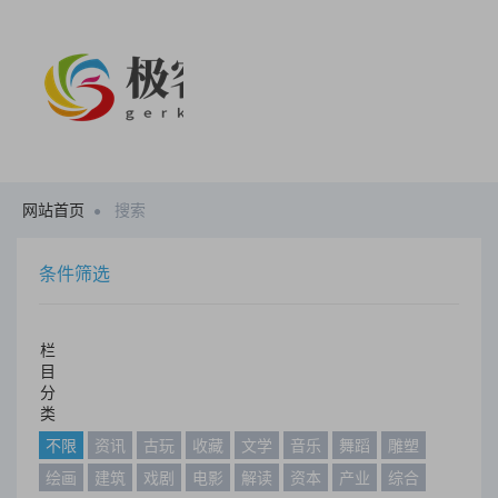
网站首页
搜索
条件筛选
栏
目
分
类
不限
资讯
古玩
收藏
文学
音乐
舞蹈
雕塑
绘画
建筑
戏剧
电影
解读
资本
产业
综合