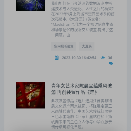
我们如何在当今汹涌的数据浪潮中搭
建技术与人类进化、人性之间的桥梁?
在2023年9月上海城市空间艺术季的首
次亮相中,《大漩涡》(英文名:
“Maelstrom”),作为一个探讨信息生态
和场景记忆的视听交互装置,提出了这
一问题。由
空间视听装置
大漩涡
2023-10-30 16:42:54
36
青年女艺术家陈晨宝蕴乘风破
朤 再创装置作品《连》
此次装置作品《连》选用江苏省非物
质文化遗产南京绒花，将陈晨宝蕴三
米画轴代表作、中国艺术传统红黑金
三色水墨笔触《回家》里站在船上扬
帆向未来的金色立人像与中华血脉亲
情传承可视化呈现。