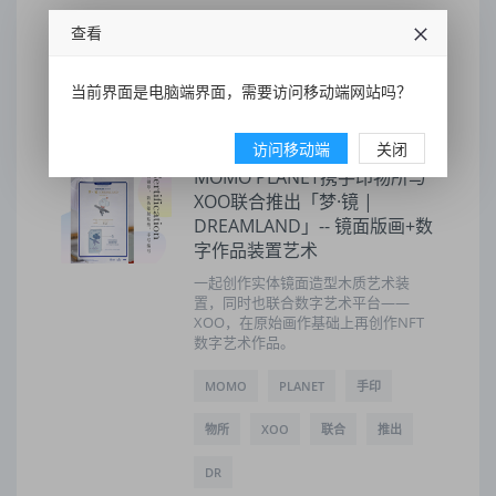
艺术家
装置作品
陈晨宝蕴
查看
2022-01-03 22:31:51
52
当前界面是电脑端界面，需要访问移动端网站吗？
访问移动端
关闭
MOMO PLANET携手印物所与
XOO联合推出「梦·镜 |
DREAMLAND」-- 镜面版画+数
字作品装置艺术
一起创作实体镜面造型木质艺术装
置，同时也联合数字艺术平台——
XOO，在原始画作基础上再创作NFT
数字艺术作品。
MOMO
PLANET
手印
物所
XOO
联合
推出
DR