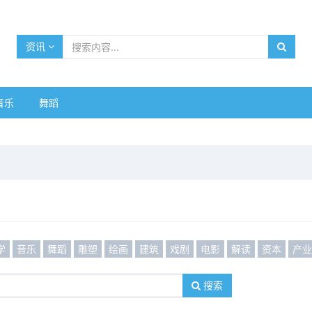
资讯
音乐
舞蹈
学
音乐
舞蹈
雕塑
绘画
建筑
戏剧
电影
解读
资本
产
搜索