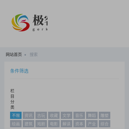
网站首页
搜索
条件筛选
栏
目
分
类
不限
资讯
古玩
收藏
文学
音乐
舞蹈
雕塑
绘画
建筑
戏剧
电影
解读
资本
产业
综合