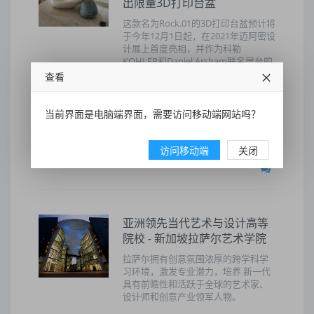
出限量3D打印台盆
这款名为Rock.01的3D打印台盆预计将
于今年12月1日起，在2021年迈阿密设
计展上首度亮相，并作为科勒
KOHLER和Daniel Arsham联名展台的
重点产品展出。
查看
科勒
携手
合作
DANIEL
当前界面是电脑端界面，需要访问移动端网站吗？
ARSHAM
创新
技术结合
访问移动端
关闭
2021-10-27 15:45:42
52
亚洲领先当代艺术与设计高等
院校 - 新加坡拉萨尔艺术学院
拉萨尔拥有创意氛围浓厚的跨学科学
习环境，激发专业潜力，培养 新一代
具有前瞻性和活跃于全球的艺术家、
设计师和创意产业领军人物。