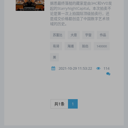
据悉最终落槌的藏家是由3AC和VVD发
起的StarryNightCapital。本次拍卖不
论是第一次上拍国际顶级拍卖行，还
是成交价格都创造了中国数字艺术领
域的历史。
苏富比
大悲
宇宙
作品
有诗
海滩
拍出
140000
美
2021-10-29 11:53:22
114
共1条
1