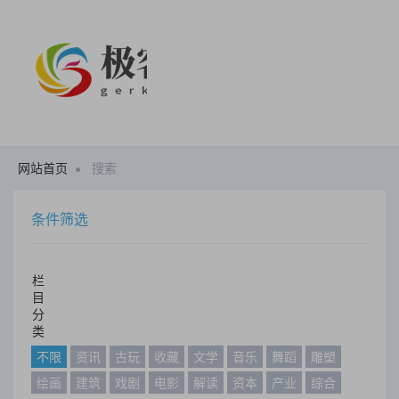
网站首页
搜索
条件筛选
栏
目
分
类
不限
资讯
古玩
收藏
文学
音乐
舞蹈
雕塑
绘画
建筑
戏剧
电影
解读
资本
产业
综合