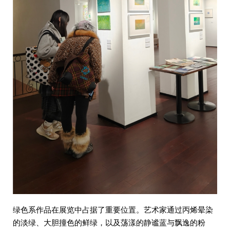
绿色系作品在展览中占据了重要位置。艺术家通过丙烯晕染
的淡绿、大胆撞色的鲜绿，以及荡漾的静谧蓝与飘逸的粉