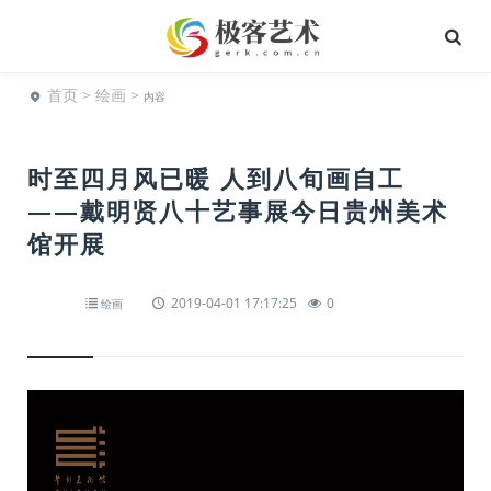
首页
>
绘画
>
内容
时至四月风已暖 人到八旬画自工
——戴明贤八十艺事展今日贵州美术
馆开展
2019-04-01 17:17:25
0
绘画