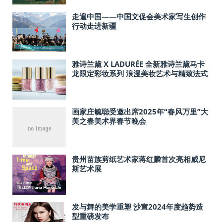
走遍中国——中国文促会美术家写生创作
行动走进新疆
雅诗兰黛 X LADURÉE 全新雅诗兰黛马卡
龙限定彩妆系列 浪漫美妆艺术与精致法式
甜点的优雅融合
画家庄毓聪受邀出席2025年“春风万里”大
美之春美术界春节晚会
贵州苗族剪纸艺术家蒋红麟首次亮相威尼
斯艺术展
发与舞的美学重塑 沙宣2024年度趋势造
型重磅发布