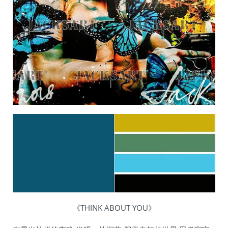
《THINK ABOUT YOU》