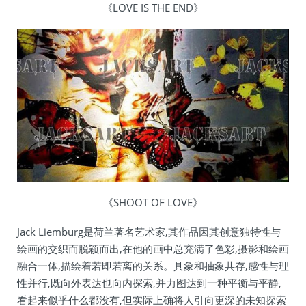
《LOVE IS THE END》
《SHOOT OF LOVE》
Jack Liemburg是荷兰著名艺术家,其作品因其创意独特性与
绘画的交织而脱颖而出,在他的画中总充满了色彩,摄影和绘画
融合一体,描绘着若即若离的关系。具象和抽象共存,感性与理
性并行,既向外表达也向内探索,并力图达到一种平衡与平静,
看起来似乎什么都没有,但实际上确将人引向更深的未知探索