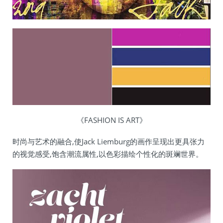
《FASHION IS ART》
时尚与艺术的融合,使Jack Liemburg的画作呈现出更具张力
的视觉感受,饱含潮流属性,以色彩描绘个性化的斑斓世界。