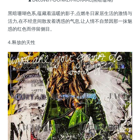
黑暗珊瑚色系,蕴藏着温暖的影子,点燃冬日家居生活的激情与
活力,在不经意间散发着诱惑的气息,让人情不自禁因那一抹魅
惑的红色而停留侧目。
4.释放的天性