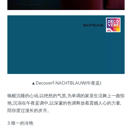
▲Decoverf-NACHTBLAUW(午夜蓝)
唤醒沉睡的心动,以绝然的气质,为单调的家居生活舞上一曲惊
艳,沉溺在午夜蓝调中,以深邃的色调释放着震撼人心的力量,
陪你度过漫长的岁月。
3.唯一的冷艳