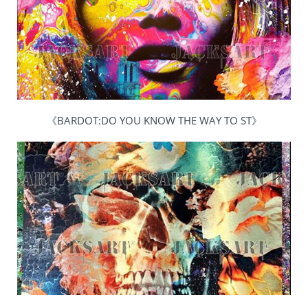
《BARDOT:DO YOU KNOW THE WAY TO ST》