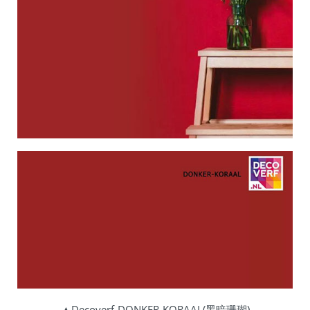
▲Decoverf-DONKER-KORAAL(黑暗珊瑚)