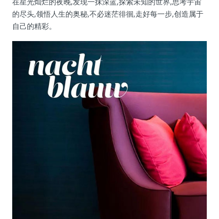
在星光灿烂的夜晚,发现一抹深蓝,探索未知的世界,思考宇宙
的尽头,领悟人生的奥秘,不必迷茫徘徊,走好每一步,创造属于
自己的精彩。