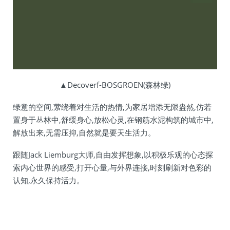
▲Decoverf-BOSGROEN(森林绿)
绿意的空间,萦绕着对生活的热情,为家居增添无限盎然,仿若
置身于丛林中,舒缓身心,放松心灵,在钢筋水泥构筑的城市中,
解放出来,无需压抑,自然就是要天生活力。
跟随Jack Liemburg大师,自由发挥想象,以积极乐观的心态探
索内心世界的感受,打开心量,与外界连接,时刻刷新对色彩的
认知,永久保持活力。