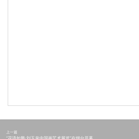
上一篇
“花语如释·刘玉泉中国画艺术展览”在烟台开幕