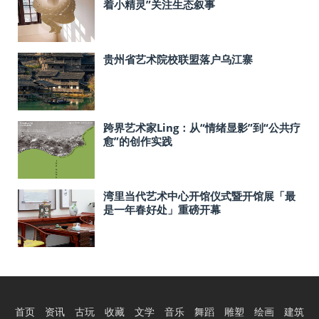
着小精灵”关注生态叙事
贵州省艺术院校联盟落户乌江寨
​跨界艺术家Ling：从“情绪显影”到“公共疗
愈”的创作实践
湾里当代艺术中心开馆仪式暨开馆展「最
是一年春好处」重磅开幕
首页
资讯
古玩
收藏
文学
音乐
舞蹈
雕塑
绘画
建筑