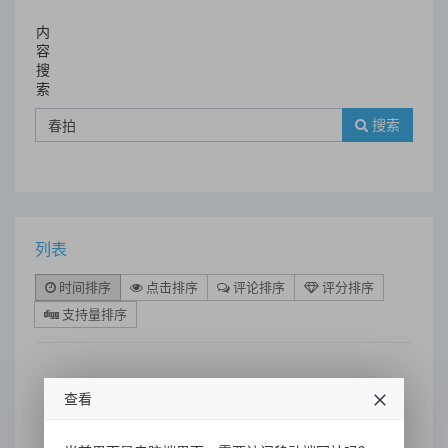
内
容
搜
索
搜索
列表
时间排序
点击排序
评论排序
评分排序
支持量排序
查看
2021西泠春拍9.6亿元落槌：标
举学术气派，领航文人门类！