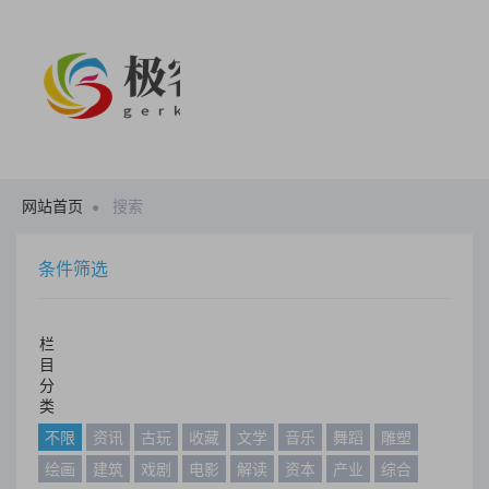
网站首页
搜索
条件筛选
栏
目
分
类
不限
资讯
古玩
收藏
文学
音乐
舞蹈
雕塑
绘画
建筑
戏剧
电影
解读
资本
产业
综合