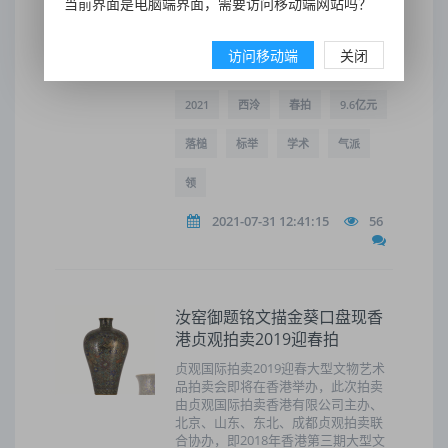
当前界面是电脑端界面，需要访问移动端网站吗？
中国书画古代作品暨明清信札手迹专
场成交额逾2亿元,西泠印社部分社员作
品专场成交率100%、成交额近1亿
访问移动端
关闭
元。
2021
西泠
春拍
9.6亿元
落槌
标举
学术
气派
领
2021-07-31 12:41:15
56
汝窑御题铭文描金葵口盘现香
港贞观拍卖2019迎春拍
贞观国际拍卖2019迎春大型文物艺术
品拍卖会即将在香港举办，此次拍卖
由贞观国际拍卖香港有限公司主办、
北京、山东、东北、成都贞观拍卖联
合协办，即2018年香港第三期大型文