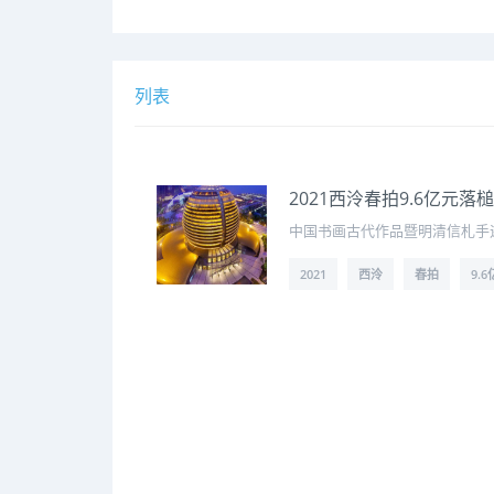
列表
2021西泠春拍9.6亿元
中国书画古代作品暨明清信札手迹
2021
西泠
春拍
9.