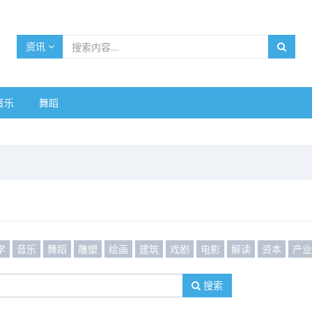
资讯
音乐
舞蹈
学
音乐
舞蹈
雕塑
绘画
建筑
戏剧
电影
解读
资本
产
搜索