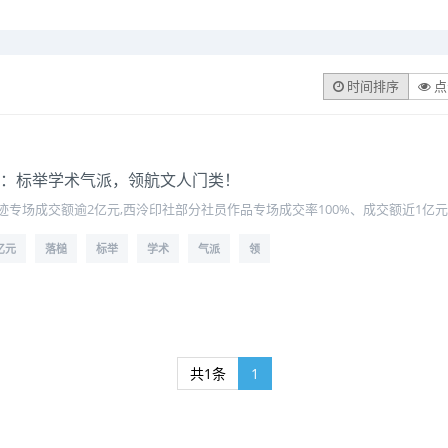
时间排序
点
落槌：标举学术气派，领航文人门类！
专场成交额逾2亿元,西泠印社部分社员作品专场成交率100%、成交额近1亿
6亿元
落槌
标举
学术
气派
领
共1条
1