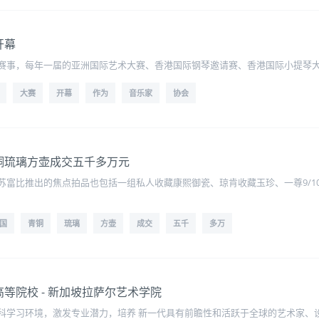
开幕
赛事，每年一届的亚洲国际艺术大赛、香港国际钢琴邀请赛、香港国际小提琴
大赛
开幕
作为
音乐家
协会
铜琉璃方壶成交五千多万元
苏富比推出的焦点拍品也包括一组私人收藏康熙御瓷、琼肯收藏玉珍、一尊9/1
国
青铜
琉璃
方壶
成交
五千
多万
等院校 - 新加坡拉萨尔艺术学院
科学习环境，激发专业潜力，培养 新一代具有前瞻性和活跃于全球的艺术家、