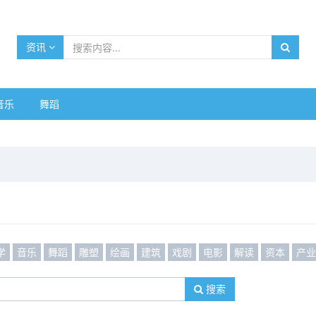
资讯
音乐
舞蹈
学
音乐
舞蹈
雕塑
绘画
建筑
戏剧
电影
解读
资本
产
搜索