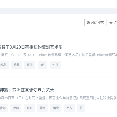
时间排序
点
珍藏将于3月20日亮相纽约亚洲艺术周
感：Gerson 及 Judith Leiber 伉俪珍藏中国艺术品」拍卖呈献Leibe
艺术品
珍藏
将于
3月
20日
港押赌：亚洲藏家偏爱西方艺术
3月29日至31日）在时间上重叠，苏富比今年特意把拍卖调整到比以往稍微提
香港
押赌
亚洲
藏家
偏爱
西方
艺