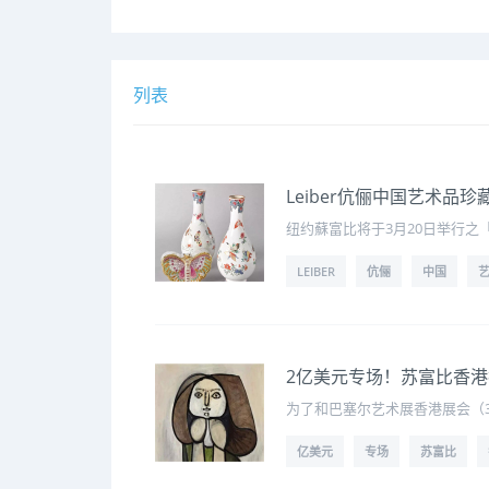
列表
Leiber伉俪中国艺术品
纽约蘇富比将于3月20日举行之「灵
LEIBER
伉俪
中国
2亿美元专场！苏富比香
为了和巴塞尔艺术展香港展会（
亿美元
专场
苏富比