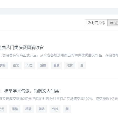
时间排序
点
奖曲艺门类决赛圆满收官
门类决赛在宝鸡正式开启。从全省各地选拨而出的18件优秀曲艺作品，在决赛场
群星
曲艺
门类
决赛
圆满
收官
白
落槌：标举学术气派，领航文人门类！
专场成交额逾2亿元,西泠印社部分社员作品专场成交率100%、成交额近1亿
6亿元
落槌
标举
学术
气派
领