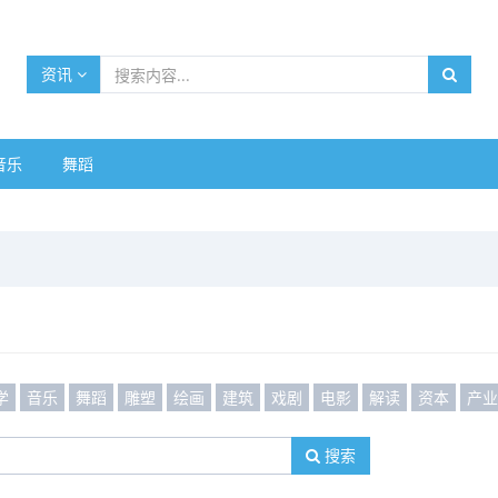
资讯
音乐
舞蹈
学
音乐
舞蹈
雕塑
绘画
建筑
戏剧
电影
解读
资本
产
搜索